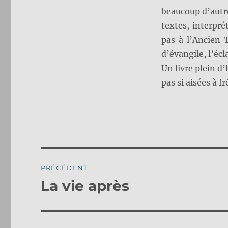
beaucoup d’autre
textes, interprét
pas à l’Ancien 
d’évangile, l’écla
Un livre plein d
pas si aisées à f
Navigation
PRÉCÉDENT
de
La vie après
Publication
précédente :
l’article