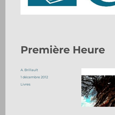
Première Heure
Auteur
A. Brillault
Publié
1 décembre 2012
le
Catégories
Livres