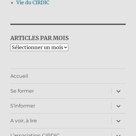
Vie du CIRDIC
ARTICLES PAR MOIS
Archives
Accueil
ouvrir
Se former
le
sous-
menu
ouvrir
S’informer
le
sous-
menu
ouvrir
A voir, à lire
le
sous-
menu
ouvrir
L’association CIRDIC