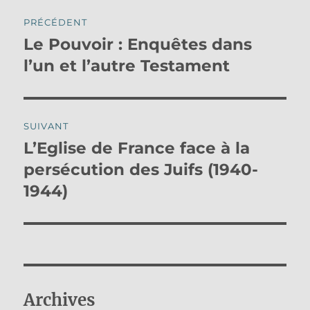
Navigation
PRÉCÉDENT
de
Le Pouvoir : Enquêtes dans
Publication
précédente :
l’un et l’autre Testament
l’article
SUIVANT
L’Eglise de France face à la
Publication
suivante :
persécution des Juifs (1940-
1944)
Archives