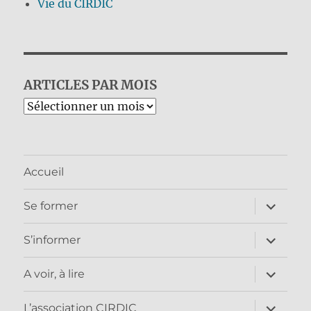
Vie du CIRDIC
ARTICLES PAR MOIS
Archives
Accueil
ouvrir
Se former
le
sous-
menu
ouvrir
S’informer
le
sous-
menu
ouvrir
A voir, à lire
le
sous-
menu
ouvrir
L’association CIRDIC