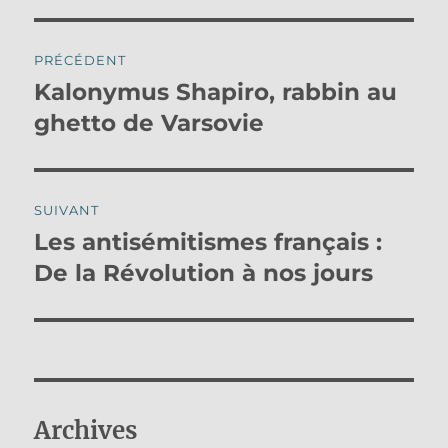
Navigation
PRÉCÉDENT
de
Kalonymus Shapiro, rabbin au
Publication
précédente :
ghetto de Varsovie
l’article
SUIVANT
Les antisémitismes français :
Publication
suivante :
De la Révolution à nos jours
Archives