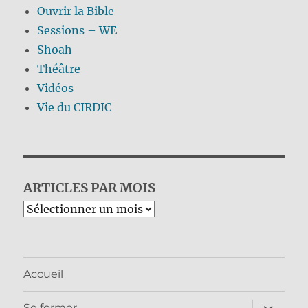
Ouvrir la Bible
Sessions – WE
Shoah
Théâtre
Vidéos
Vie du CIRDIC
ARTICLES PAR MOIS
Archives
Accueil
ouvrir
Se former