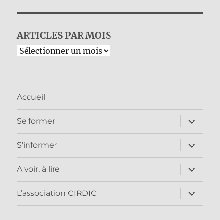
ARTICLES PAR MOIS
Archives
Accueil
ouvrir
Se former
le
sous-
menu
ouvrir
S’informer
le
sous-
menu
ouvrir
A voir, à lire
le
sous-
menu
ouvrir
L’association CIRDIC
le
sous-
menu