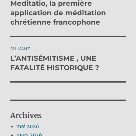
de
Meditatio, la première
Publication
précédente :
application de méditation
l’article
chrétienne francophone
SUIVANT
L’ANTISÉMITISME , UNE
Publication
suivante :
FATALITÉ HISTORIQUE ?
Archives
mai 2026
mars 2026