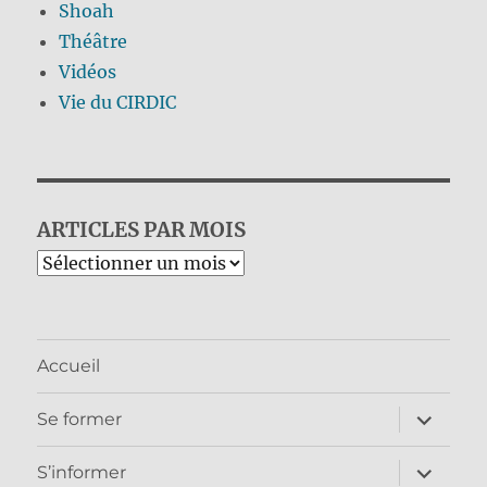
Shoah
Théâtre
Vidéos
Vie du CIRDIC
ARTICLES PAR MOIS
Archives
Accueil
ouvrir
Se former
le
sous-
menu
ouvrir
S’informer
le