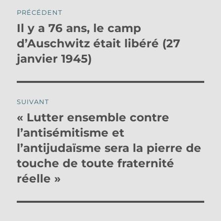
Navigation
PRÉCÉDENT
de
Il y a 76 ans, le camp
Publication
précédente :
d’Auschwitz était libéré (27
l’article
janvier 1945)
SUIVANT
« Lutter ensemble contre
Publication
suivante :
l’antisémitisme et
l’antijudaïsme sera la pierre de
touche de toute fraternité
réelle »