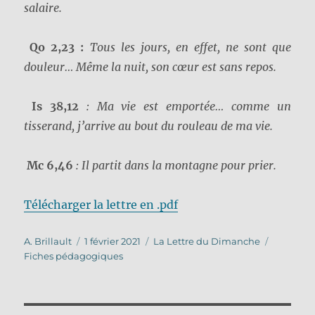
salaire.
Qo 2,23 :
Tous les jours, en effet, ne sont que
douleur… Même la nuit, son cœur est sans repos.
Is 38,12
: Ma vie est emportée… comme un
tisserand, j’arrive au bout du rouleau de ma vie.
Mc 6,46
: Il partit dans la montagne pour prier.
Télécharger la lettre en .pdf
Auteur
Publié
Catégories
Étiquett
A. Brillault
1 février 2021
La Lettre du Dimanche
le
Fiches pédagogiques