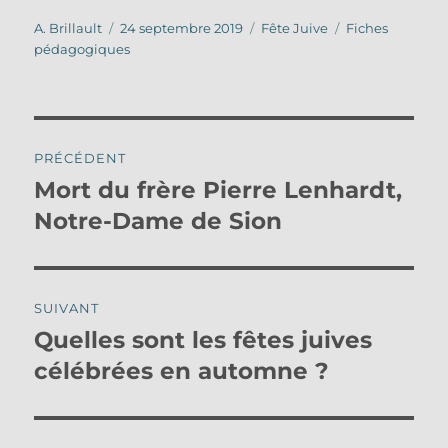
Auteur
Publié
Catégories
Étiquettes
A. Brillault
24 septembre 2019
Fête Juive
Fiches
le
pédagogiques
Navigation
PRÉCÉDENT
de
Mort du frère Pierre Lenhardt,
Publication
précédente :
Notre-Dame de Sion
l’article
SUIVANT
Quelles sont les fêtes juives
Publication
suivante :
célébrées en automne ?