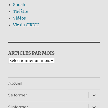
Shoah
Théâtre
Vidéos
Vie du CIRDIC
ARTICLES PAR MOIS
Archives
Accueil
ouvrir
Se former
le
sous-
menu
ouvrir
S’informer