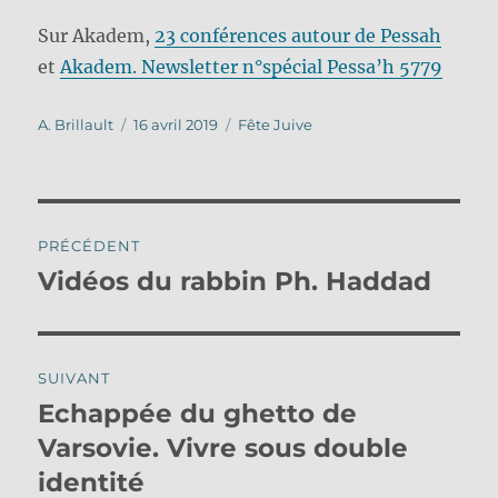
Sur Akadem,
23 conférences autour de Pessah
et
Akadem. Newsletter n°spécial Pessa’h 5779
Auteur
Publié
Catégories
A. Brillault
16 avril 2019
Fête Juive
le
Navigation
PRÉCÉDENT
de
Vidéos du rabbin Ph. Haddad
Publication
précédente :
l’article
SUIVANT
Echappée du ghetto de
Publication
suivante :
Varsovie. Vivre sous double
identité