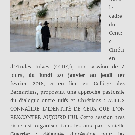
le
cadre
du
Centr
e
Chréti
en
d’Etudes Juives (CCDEJ), une session de 4
jours,
du lundi 29 janvier au jeudi 1er
février
2018,
a eu lieu au Collège des
Bernardins, proposant une approche pastorale
du dialogue entre Juifs et Chrétiens : MIEUX
CONNAÎTRE L’IDENTITÉ DE CEUX QUE L’ON
RENCONTRE AUJOURD’HUI. Cette session très
riche est organisée tous les ans par Danielle
Guerrier : déléguée diocésaine pour les