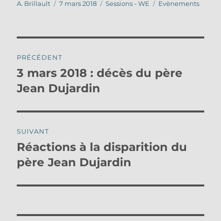
Auteur
Publié
Catégories
Étiquettes
A. Brillault
7 mars 2018
Sessions - WE
Evènements
le
Navigation
PRÉCÉDENT
de
3 mars 2018 : décès du père
Publication
précédente :
Jean Dujardin
l’article
SUIVANT
Réactions à la disparition du
Publication
suivante :
père Jean Dujardin