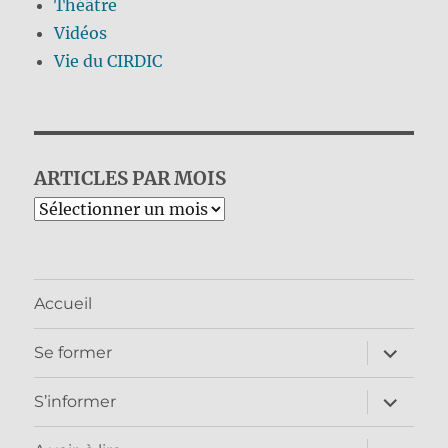
Théâtre
Vidéos
Vie du CIRDIC
ARTICLES PAR MOIS
Archives
Accueil
ouvrir
Se former
le
sous-
menu
ouvrir
S’informer
le
sous-
menu
ouvrir