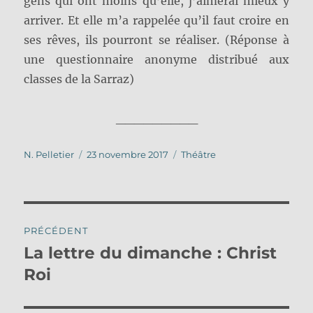
gens qui ont moins qu’elle, j’aimerai mieux y
arriver. Et elle m’a rappelée qu’il faut croire en
ses rêves, ils pourront se réaliser. (Réponse à
une questionnaire anonyme distribué aux
classes de la Sarraz)
_________
Auteur
Publié
Catégories
N. Pelletier
23 novembre 2017
Théâtre
le
Navigation
PRÉCÉDENT
de
La lettre du dimanche : Christ
Publication
précédente :
Roi
l’article