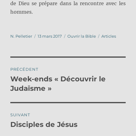
de Dieu se prépare dans la rencontre avec les
hommes.
Auteur
Publié
Catégories
Étiquettes
N. Pelletier
13 mars 2017
Ouvrir la Bible
Articles
le
Navigation
PRÉCÉDENT
de
Week-ends « Découvrir le
Publication
précédente :
Judaïsme »
l’article
SUIVANT
Disciples de Jésus
Publication
suivante :