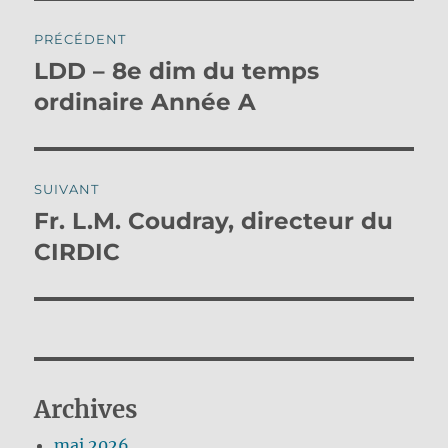
Navigation
PRÉCÉDENT
de
LDD – 8e dim du temps
Publication
précédente :
ordinaire Année A
l’article
SUIVANT
Fr. L.M. Coudray, directeur du
Publication
suivante :
CIRDIC
Archives
mai 2026