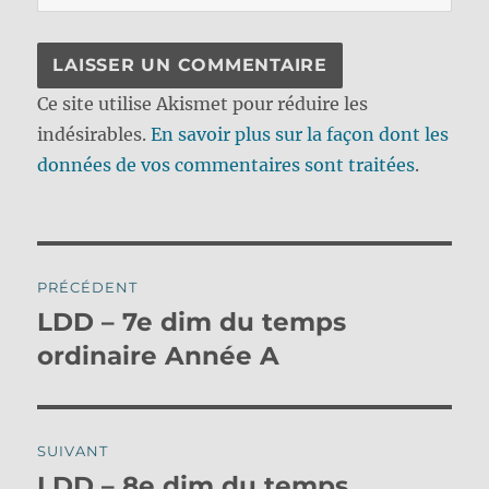
Ce site utilise Akismet pour réduire les
indésirables.
En savoir plus sur la façon dont les
données de vos commentaires sont traitées
.
Navigation
PRÉCÉDENT
de
LDD – 7e dim du temps
Publication
précédente :
ordinaire Année A
l’article
SUIVANT
LDD – 8e dim du temps
Publication