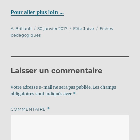
Pour aller plus loin …
Auteur
Publié
Catégories
Étiquettes
A. Brillault
30 janvier 2017
Fête Juive
Fiches
le
pédagogiques
Laisser un commentaire
Votre adresse e-mail ne sera pas publiée.
Les champs
obligatoires sont indiqués avec
*
COMMENTAIRE
*