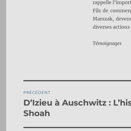
rappelle l’impor
Fils de commerç
Marszak, devenu
diverses actions
Témoignages
Navigation
PRÉCÉDENT
de
D’Izieu à Auschwitz : L’h
Publication
précédente :
l’article
Shoah