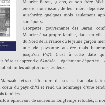
Maurice Baran, 9 ans, et son frère Mich
encore nourrisson, de leur mère déportée
Auschwitz quelques mois seulement apr
son époux.
Georgette, gouvernante des Baran, conf
Maurice à sa propre famille, dans un villa
du Nord de la France où le jeune garçon mè
une vie paysanne austère mais heureu
jusqu’en 1947. C’est à cette date qu’
tit frère et apprend qu’Andrée – également déportée – 
ouhaitent les adopter tous les deux.
Marszak retrace l’histoire de ses « transplantatio
u coeur du pays ch’ti et rend un hommage d’une tend
ois familles.
arfois éprouvant de souvenirs longtemps refoulés, il no