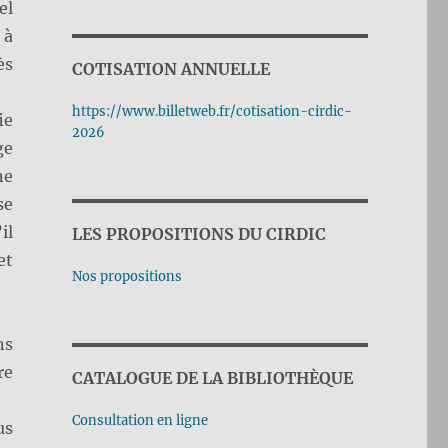
el
 à
ès
COTISATION ANNUELLE
https://www.billetweb.fr/cotisation-cirdic-
ie
2026
ge
ne
se
il
LES PROPOSITIONS DU CIRDIC
et
Nos propositions
ns
re
CATALOGUE DE LA BIBLIOTHÈQUE
Consultation en ligne
us