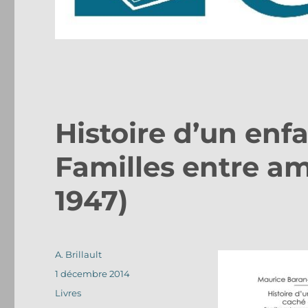
Histoire d’un enf
Familles entre am
1947)
Auteur
A. Brillault
Publié
1 décembre 2014
le
Catégories
Livres