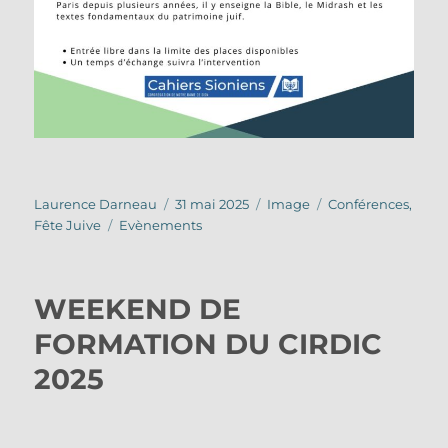
Auteur
Publié
Format
Catégories
Laurence Darneau
31 mai 2025
Image
Conférences
,
Étiquettes
le
Fête Juive
Evènements
WEEKEND DE
FORMATION DU CIRDIC
2025