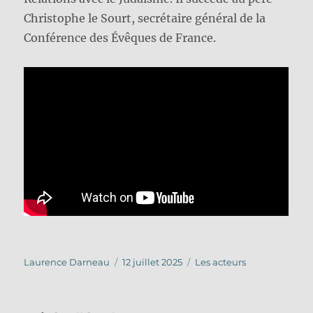
Christophe le Sourt, secrétaire général de la
Conférence des Évêques de France.
Auteur
Publié
Catégories
Laurence Darneau
12 juillet 2025
Les acteurs
le