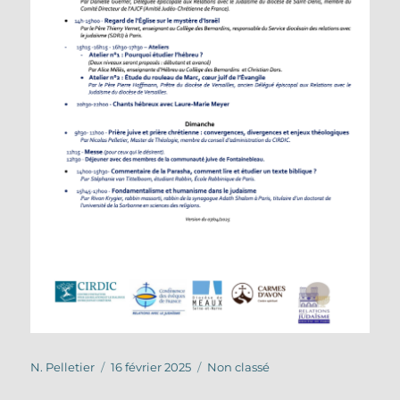
Auteur
Publié
Catégories
N. Pelletier
16 février 2025
Non classé
le