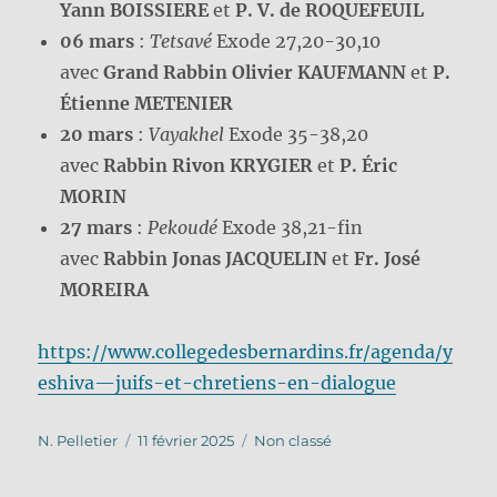
Yann BOISSIERE
et
P. V. de ROQUEFEUIL
06 mars
:
Tetsavé
Exode 27,20-30,10
avec
Grand Rabbin Olivier KAUFMANN
et
P.
Étienne METENIER
20 mars
:
Vayakhel
Exode 35-38,20
avec
Rabbin Rivon KRYGIER
et
P. Éric
MORIN
27 mars
:
Pekoudé
Exode 38,21-fin
avec
Rabbin Jonas JACQUELIN
et
Fr. José
MOREIRA
https://www.collegedesbernardins.fr/agenda/y
eshiva—juifs-et-chretiens-en-dialogue
Auteur
Publié
Catégories
N. Pelletier
11 février 2025
Non classé
le