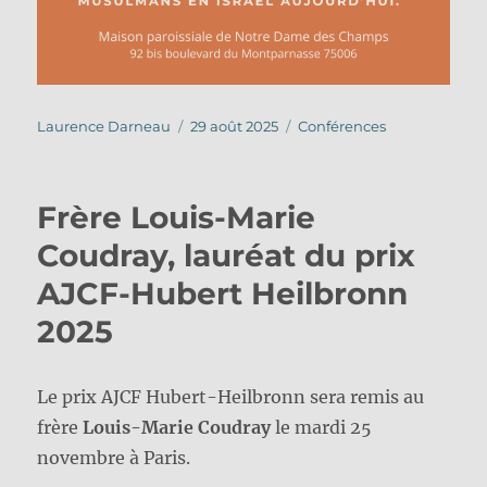
Auteur
Publié
Catégories
Laurence Darneau
29 août 2025
Conférences
le
Frère Louis-Marie
Coudray, lauréat du prix
AJCF-Hubert Heilbronn
2025
Le prix AJCF Hubert-Heilbronn sera remis au
frère
Louis-Marie Coudray
le mardi 25
novembre à Paris.