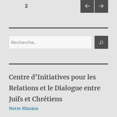
Pagination
PAGE
2
PAG
PAG
des
E
E
PRÉ
SUIV
publications
CÉD
ANT
ENT
E
Rechercher
E
Centre d’Initiatives pour les
Relations et le Dialogue entre
Juifs et Chrétiens
Notre Mission