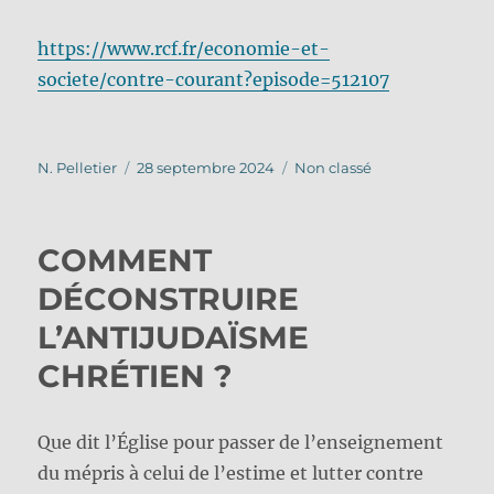
https://www.rcf.fr/economie-et-
societe/contre-courant?episode=512107
Auteur
Publié
Catégories
N. Pelletier
28 septembre 2024
Non classé
le
COMMENT
DÉCONSTRUIRE
L’ANTIJUDAÏSME
CHRÉTIEN ?
Que dit l’Église pour passer de l’enseignement
du mépris à celui de l’estime et lutter contre