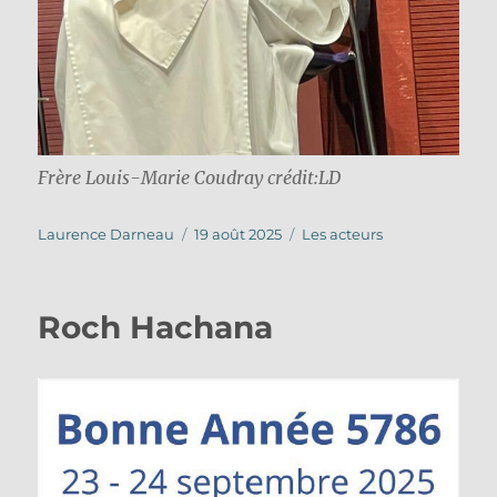
Frère Louis-Marie Coudray crédit:LD
Auteur
Publié
Catégories
Laurence Darneau
19 août 2025
Les acteurs
le
Roch Hachana