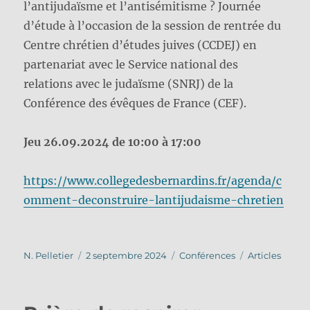
l’antijudaïsme et l’antisémitisme ? Journée
d’étude à l’occasion de la session de rentrée du
Centre chrétien d’études juives (CCDEJ) en
partenariat avec le Service national des
relations avec le judaïsme (SNRJ) de la
Conférence des évêques de France (CEF).
Jeu 26.09.2024 de 10:00 à 17:00
https://www.collegedesbernardins.fr/agenda/c
omment-deconstruire-lantijudaisme-chretien
Auteur
Publié
Catégories
Étiquettes
N. Pelletier
2 septembre 2024
Conférences
Articles
le