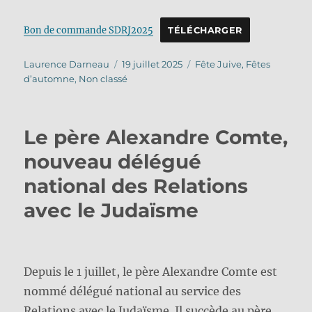
Bon de commande SDRJ2025
TÉLÉCHARGER
Auteur
Publié
Catégories
Laurence Darneau
19 juillet 2025
Fête Juive
,
Fêtes
le
d’automne
,
Non classé
Le père Alexandre Comte,
nouveau délégué
national des Relations
avec le Judaïsme
Depuis le 1 juillet, le père Alexandre Comte est
nommé délégué national au service des
Relations avec le Judaïsme. Il succède au père