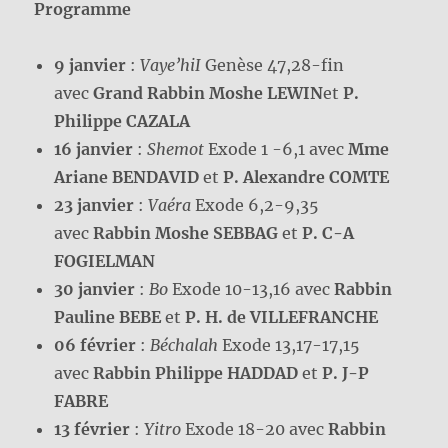
Programme
9 janvier
:
Vaye’hiI
Genèse 47,28-fin
avec
Grand Rabbin Moshe LEWIN
et
P.
Philippe CAZALA
16 janvier
:
Shemot
Exode 1 -6,1 avec
Mme
Ariane BENDAVID
et
P. Alexandre COMTE
23 janvier
:
Vaéra
Exode 6,2-9,35
avec
Rabbin Moshe SEBBAG
et
P. C-A
FOGIELMAN
30 janvier
:
Bo
Exode 10-13,16 avec
Rabbin
Pauline BEBE
et
P. H. de VILLEFRANCHE
06 février
:
Béchalah
Exode 13,17-17,15
avec
Rabbin Philippe HADDAD
et
P. J-P
FABRE
13 février
:
Yitro
Exode 18-20 avec
Rabbin