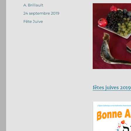
Auteur
A. Brillault
Publié
24 septembre 2019
le
Catégories
Fête Juive
fêtes juives 201