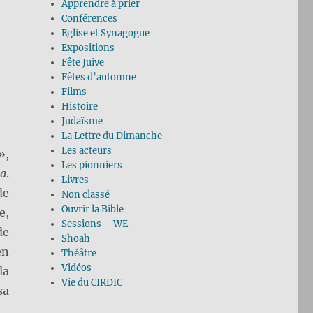
Apprendre à prier
Conférences
Eglise et Synagogue
Expositions
Fête Juive
Fêtes d’automne
Films
Histoire
Judaïsme
La Lettre du Dimanche
Les acteurs
»,
Les pionniers
a
.
Livres
de
Non classé
Ouvrir la Bible
e,
Sessions – WE
de
Shoah
en
Théâtre
Vidéos
la
Vie du CIRDIC
sa