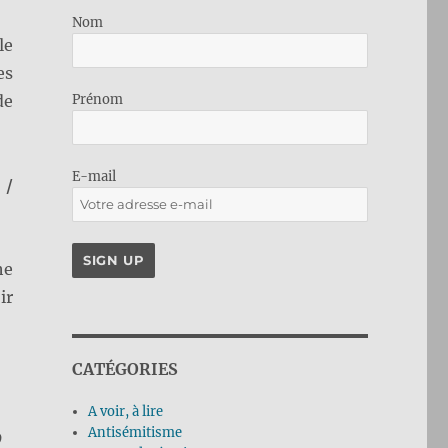
Nom
le
es
de
Prénom
E-mail
 /
he
ir
CATÉGORIES
A voir, à lire
Antisémitisme
9