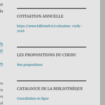
et
is
COTISATION ANNUELLE
https://www.billetweb.fr/cotisation-cirdic-
2026
ch
nt
LES PROPOSITIONS DU CIRDIC
es
Nos propositions
es
CATALOGUE DE LA BIBLIOTHÈQUE
en
es
Consultation en ligne
ui