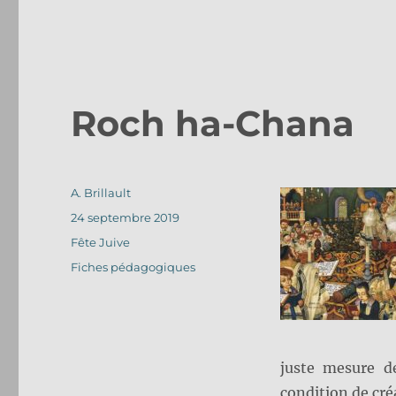
Roch ha-Chana
Auteur
A. Brillault
Publié
24 septembre 2019
le
Catégories
Fête Juive
Étiquettes
Fiches pédagogiques
juste mesure d
condition de cré