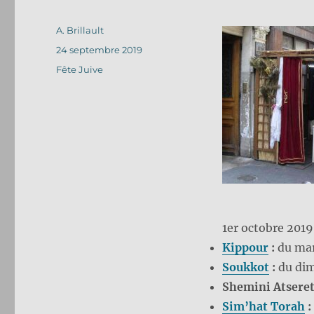
Auteur
A. Brillault
Publié
24 septembre 2019
le
Catégories
Fête Juive
1er octobre 2019
Kippour
:
du mar
Soukkot
:
du dim
Shemini Atsere
Sim’hat Torah