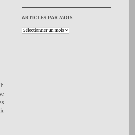
ARTICLES PAR MOIS
Archives
ah
se
es
ir