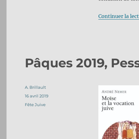
Continuer la lec
Pâques 2019, Pes
Auteur
A. Brillault
Publié
16 avril 2019
le
Catégories
Fête Juive