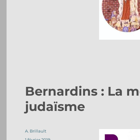
Bernardins : La m
judaïsme
Auteur
A. Brillault
Publié
1 février 2019