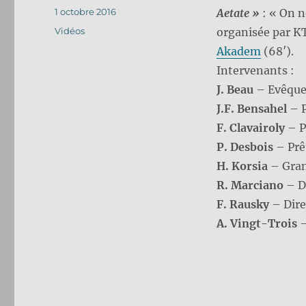
Publié
1 octobre 2016
Aetate »
: « On n
le
Catégories
Vidéos
organisée par K
Akadem
(68′).
Intervenants :
J. Beau
– Evêqu
J.F. Bensahel
– P
F. Clavairoly
– P
P. Desbois
– Prê
H. Korsia
– Gran
R. Marciano
– D
F. Rausky
– Direc
A. Vingt-Trois
–