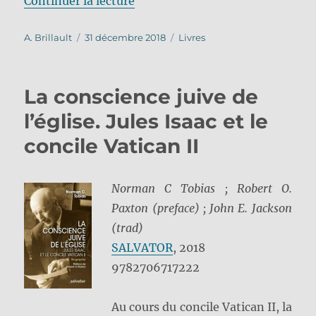
Continuer la lecture
Auteur
Publié
Catégories
A. Brillault
31 décembre 2018
Livres
le
La conscience juive de
l’église. Jules Isaac et le
concile Vatican II
Norman C Tobias ; Robert O.
Paxton (preface) ; John E. Jackson
(trad)
SALVATOR
, 2018
9782706717222
Au cours du concile Vatican II, la