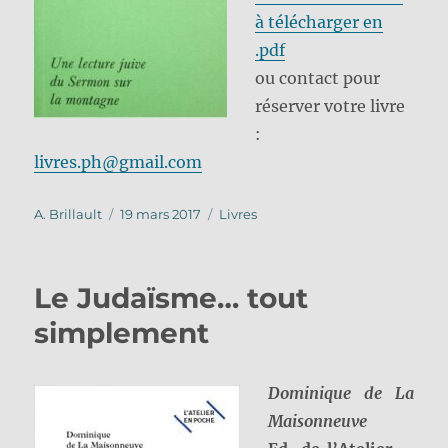
à télécharger en
.pdf
ou contact pour
réserver votre livre
:
livres.ph@gmail.com
Auteur
Publié
Catégories
A. Brillault
19 mars 2017
Livres
le
Le Judaïsme… tout
simplement
Dominique de La
Maisonneuve