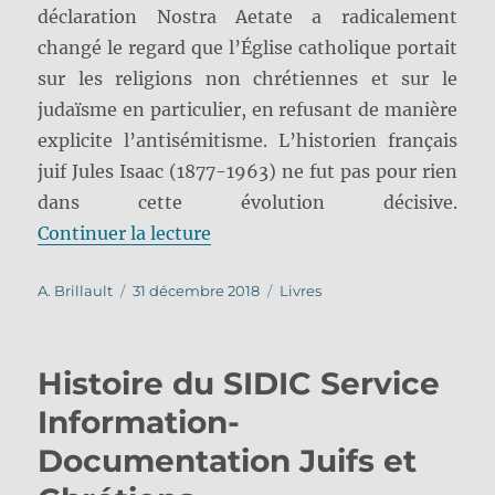
déclaration Nostra Aetate a radicalement
changé le regard que l’Église catholique portait
sur les religions non chrétiennes et sur le
judaïsme en particulier, en refusant de manière
explicite l’antisémitisme. L’historien français
juif Jules Isaac (1877-1963) ne fut pas pour rien
dans cette évolution décisive.
de « La conscience juive de l’églis
Continuer la lecture
Auteur
Publié
Catégories
A. Brillault
31 décembre 2018
Livres
le
Histoire du SIDIC Service
Information-
Documentation Juifs et