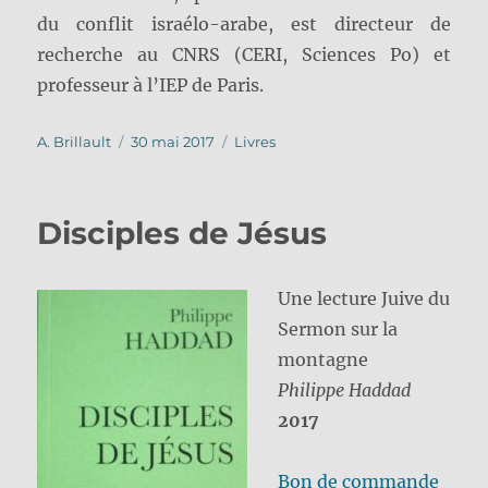
du conflit israélo-arabe, est directeur de
recherche au CNRS (CERI, Sciences Po) et
professeur à l’IEP de Paris.
Auteur
Publié
Catégories
A. Brillault
30 mai 2017
Livres
le
Disciples de Jésus
Une lecture Juive du
Sermon sur la
montagne
Philippe Haddad
2017
Bon de commande