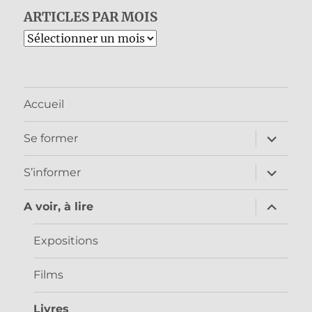
ARTICLES PAR MOIS
Archives
Accueil
ouvrir
Se former
le
sous-
menu
ouvrir
S’informer
le
sous-
menu
ouvrir
A voir, à lire
le
sous-
menu
Expositions
Films
Livres