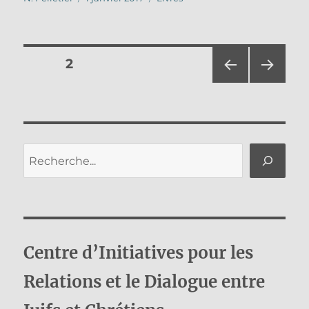
le
Pagination
PAGE
2
PAG
PAG
des
E
E
PRÉ
SUIV
publications
CÉD
ANT
ENT
E
Rechercher
E
Centre d’Initiatives pour les
Relations et le Dialogue entre