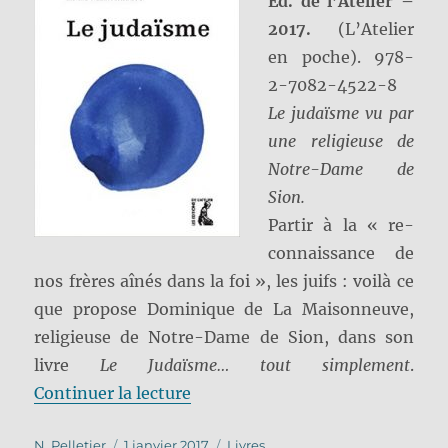
Ed. de l’Atelier –
2017.
(L’Atelier
en poche). 978-
2-7082-4522-8
Le judaïsme vu par
une religieuse de
Notre-Dame de
Sion.
Partir à la « re-
connaissance de
nos frères aînés dans la foi », les juifs : voilà ce
que propose Dominique de La Maisonneuve,
religieuse de Notre-Dame de Sion, dans son
livre
Le Judaïsme… tout simplement
.
de « Le Judaïsme… tout simplem
Continuer la lecture
Auteur
Publié
Catégories
N. Pelletier
1 janvier 2017
Livres