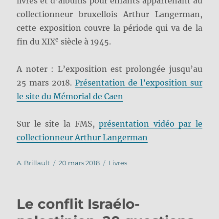
livres et d’albums pour enfants appartenant au
collectionneur bruxellois Arthur Langerman,
cette exposition couvre la période qui va de la
e
fin du XIX
siècle à 1945.
A noter : L’exposition est prolongée jusqu’au
25 mars 2018.
Présentation de l’exposition sur
le site du Mémorial de Caen
Sur le site la FMS,
présentation vidéo par le
collectionneur Arthur Langerman
Auteur
Publié
Catégories
A. Brillault
20 mars 2018
Livres
le
Le conflit Israélo-