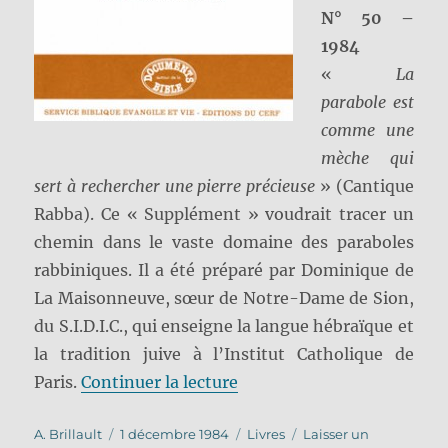
N° 50 –
1984
«
La
parabole est
comme une
mèche qui
sert à rechercher une pierre précieuse
» (Cantique
Rabba). Ce « Supplément » voudrait tracer un
chemin dans le vaste domaine des paraboles
rabbiniques. Il a été préparé par Dominique de
La Maisonneuve, sœur de Notre-Dame de Sion,
du S.I.D.I.C., qui enseigne la langue hébraïque et
la tradition juive à l’Institut Catholique de
de « Paraboles rabbinique
Paris.
Continuer la lecture
Auteur
Publié
Catégories
A. Brillault
1 décembre 1984
Livres
Laisser un