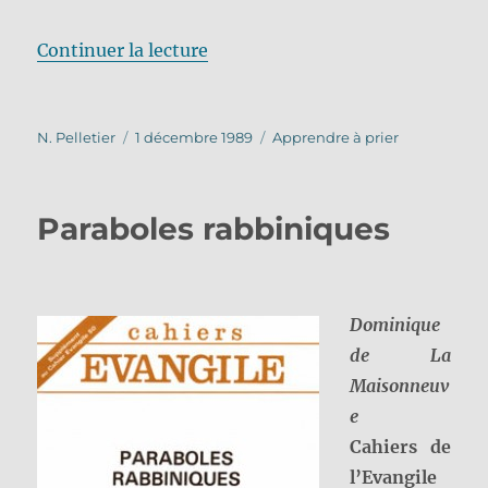
de « Les prières juives »
Continuer la lecture
Auteur
Publié
Catégories
N. Pelletier
1 décembre 1989
Apprendre à prier
le
Paraboles rabbiniques
Dominique
de La
Maisonneuv
e
Cahiers de
l’Evangile