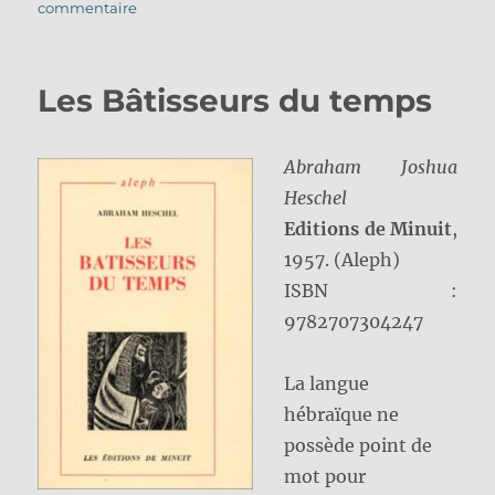
le
sur
commentaire
Paraboles
rabbiniques
Les Bâtisseurs du temps
Abraham Joshua
Heschel
Editions de Minuit
,
1957. (Aleph)
ISBN :
9782707304247
La langue
hébraïque ne
possède point de
mot pour