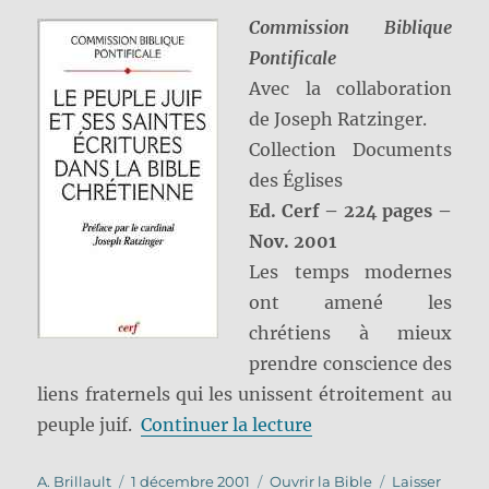
Commission Biblique
Pontificale
Avec la collaboration
de Joseph Ratzinger.
Collection Documents
des Églises
Ed. Cerf – 224 pages –
Nov. 2001
Les temps modernes
ont amené les
chrétiens à mieux
prendre conscience des
liens fraternels qui les unissent étroitement au
de « Le Peuple juif e
peuple juif.
Continuer la lecture
Auteur
Publié
Catégories
A. Brillault
1 décembre 2001
Ouvrir la Bible
Laisser