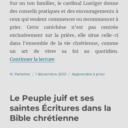
Sur un ton familier, le cardinal Lustiger donne
des conseils pratiques et des encouragements à
ceux qui veulent commencer ou recommencer à
prier. Cette catéchèse n’est pas centrée
exclusivement sur la prière, elle situe celle-ci
dans l’ensemble de la vie chrétienne, comme
un art de vivre sa foi au quotidien.
de « Premiers pas dans la prière
Continuer la lecture
Auteur
Publié
Catégories
N. Pelletier
1 décembre 2001
Apprendre à prier
le
Le Peuple juif et ses
saintes Écritures dans la
Bible chrétienne