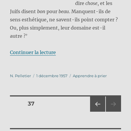
dire
chose
, et les
Juifs disent
bon
pour
beau
. Manquent-ils de
sens esthétique, ne savent-ils point compter ?
Ou, plus simplement, leur domaine est-il
autre ?’
de « Les Bâtisseurs du temps »
Continuer la lecture
Auteur
Publié
Catégories
N. Pelletier
1 décembre 1957
Apprendre à prier
le
Pagination
PAGE
37
PAG
des
E
PRÉ