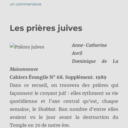
le
sur
un commentaire
Le
Peuple
juif
Les prières juives
et
ses
saintes
Anne-Catherine
Écritures
dans
Avril
la
Dominique de La
Bible
Maisonneuve
chrétienne
Cahiers Évangile N° 68. Supplément. 1989
Dans ce recueil, on trouvera des prières qui
façonnent le croyant juif : elles rythment sa vie
quotidienne et l’axe central qu’est, chaque
semaine, le
Shabbat
. Bon nombre d’entre elles
avaient vu le jour avant la destruction du
Temple en 70 de notre ère.