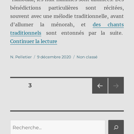
bénédictions particulières sont récitées,
souvent avec une mélodie traditionnelle, avant
d’allumer la ménorah, et
des chants
traditionnels
sont entonnés par la suite.
de « Hanouka : du jeudi soir 10
Continuer la lecture
Auteur
Publié
Catégories
N. Pelletier
9 décembre 2020
Non classé
le
Pagination
PAGE
3
PAG
des
E
PRÉ
publications
CÉD
ENT
Rechercher
E