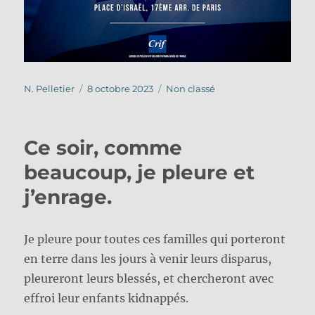
Auteur
Publié
Catégories
N. Pelletier
8 octobre 2023
Non classé
le
Ce soir, comme
beaucoup, je pleure et
j’enrage.
Je pleure pour toutes ces familles qui porteront
en terre dans les jours à venir leurs disparus,
pleureront leurs blessés, et chercheront avec
effroi leur enfants kidnappés.