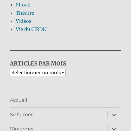
Shoah
Théâtre
Vidéos
Vie du CIRDIC
ARTICLES PAR MOIS
Archives
Accueil
ouvrir
Se former
le
sous-
menu
ouvrir
S’informer